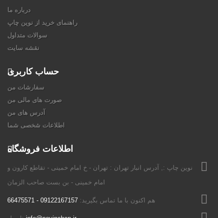
درباره ما
راهنمای خرید از نوین چاپ
سوالات متداول
نقشه سایت
حساب کاربری
سفارشات من
صورت های مالی من
آدرس های من
اطلاعات شخصی شما
اطلاعات فروشگاه
نوين چاپ :, آدرس انبار تهران : تهران - خ امام خمینی - تقاطع کارون و
امام خمینی - بن بست صاحب الزمان
هم اکنون با ما تماس بگیرید:
09122167157 - 66475571