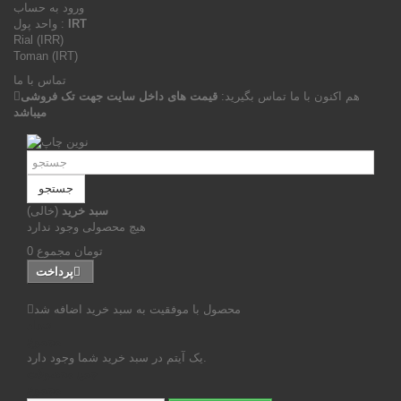
ورود به حساب
IRT
واحد پول :
Rial (IRR)
Toman (IRT)
تماس با ما
هم اکنون با ما تماس بگیرید:
قیمت های داخل سایت جهت تک فروشی
میباشد
جستجو
سبد خرید
(خالی)
هیچ محصولی وجود ندارد
0 تومان
مجموع
پرداخت
محصول با موفقیت به سبد خرید اضافه شد
تعداد
مجموع
یک آیتم در سبد خرید شما وجود دارد.
جمع محصولات
مجموع