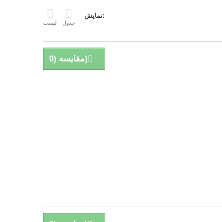
نمایش:
جدول
لیست
)
مقایسه (
0