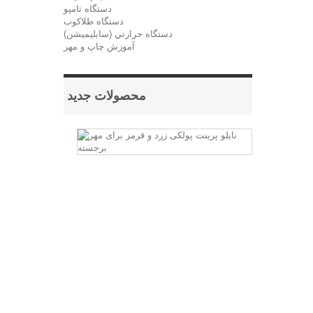
دستگاه تامپو
دستگاه طلاکوب
دستگاه حرارتي (سابليميشن)
آموزش چاپ و مهر
محصولات جدید
نایلو
پرینت
پولکی
زرد
و
قرمز
برای
مهر
برجسته
برای
ساخت
مهر
های
برجسته