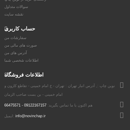
سوالات متداول
نقشه سایت
حساب کاربری
سفارشات من
صورت های مالی من
آدرس های من
اطلاعات شخصی شما
اطلاعات فروشگاه
نوين چاپ :, آدرس انبار تهران : تهران - خ امام خمینی - تقاطع کارون و
امام خمینی - بن بست صاحب الزمان
هم اکنون با ما تماس بگیرید:
09122167157 - 66475571
info@novinchap.ir
ایمیل: