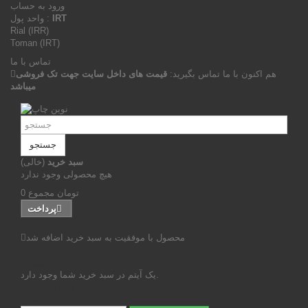
ورود به حساب
IRT
واحد پول :
Rial (IRR)
Toman (IRT)
تماس با ما
هم اکنون با ما تماس بگیرید:
قیمت های داخل سایت جهت تک فروشی
میباشد
جستجو
سبد خرید
(خالی)
هیچ محصولی وجود ندارد
0 تومان
مجموع
پرداخت
محصول با موفقیت به سبد خرید اضافه شد
تعداد
مجموع
یک آیتم در سبد خرید شما وجود دارد.
جمع محصولات
مجموع