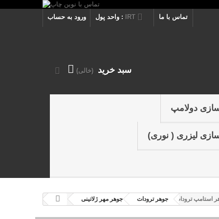
تماس با ما
IRT
واحد پول :
ورود به حساب
سبد خرید
(خالی)
سازی دولامپ
ازی لیزری ( نوری)
ر استامپ ترودات
جوهر ترودات
جوهر مهر ژلاتینی