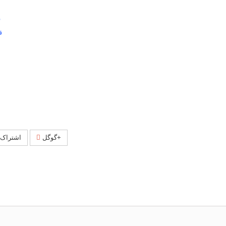
ف
ق
گوگل+
اشتراک 