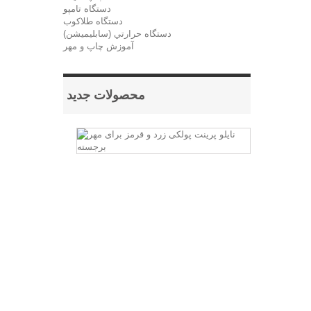
دستگاه تامپو
دستگاه طلاکوب
دستگاه حرارتي (سابليميشن)
آموزش چاپ و مهر
محصولات جدید
نایلو
پرینت
پولکی
زرد
و
قرمز
برای
مهر
برجسته
برای
ساخت
مهر
های
برجسته