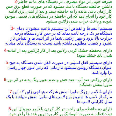
صرفه جویی در مواد مصرفی در دستگاه های ما به خاطر
2-
داشتن حافظه دستگاه باعث میشود که در صورت قطع برق حین
کار زمان باقی مانده را به حافظه بدهد و بعد از آمدن برق ادامه
کار خود را انجام دهد که این حافظه در دستگاه های قدیمی موجود
نبوده و باعث خراب شدن ژلاتین میشود.
سیستم انبساط و انقباض این سیستم باعث میشود تا دمای
3-
دستگاه در یک درجه ثابت بماند که در حین کار دستگاه درجه
حرارت بالا نرود و مهر ژلاتینی شما در اثر انبساط و انقباض تار
نشود و کیفیت مطلوبی داشته باشد نسبت به دستگاه های مشابه.
دارای محفظه خشک کردن ژلاتین بعد از کار (‍ژلاتين بعد از آماده
4-
شدن بايد خشك شود)
دارای سیستم قفل امنیتی در صورت قفل شدن دستگاه به هیچ
5-
عنوان دستگاه روشن نمیشود تا زمانی که رمز عبور چهار رقمی
را وارد کنید.
دارای روکش ضد آب - ضد خش و عدم تغییر رنگ بدنه در اثر نور
6-
ماورا بنفش دستگاه
دارای 4 لامپ بزرگ ماورا بنفش شرکت هیتاچی ژاپن که این
7-
مارک از لامپ ها بهترین نوع لامپ های ماورا بنفش میباشد با یک
سال گارانتی لامپ ها
دارای ده حافظه برای راحت تر کار کردن با تایمر دیجیتال این
8-
ده حافظه به صورت اتوماتیک پر کار برد ترین عدد ها را در خود