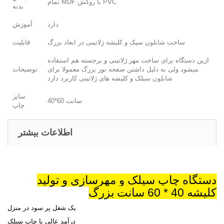
تمام MDF با روکش PVC
بدنه
دارد
آموزش
ساخت شابلون سیک و کلیشه ژلاتینی در ابعاد بزرگ
قابلیت
ازین دستگاه برای ساخت مهر ژلاتینی و برجسته هم استفاده
میشود ولی به دلیل داشتن صفحه نور بزرگ معمولا برای
توضیحات
شابلون سیلک و کلیشه های ژلاتینی کاربرد دارد
سایز
40*60 سانت
چاپ
اطلاعات بیشتر
دستگاه چاپ سیلک و مهرسازی و تولید
کلیشه 40 * 60 سانت بزرگ
یک شغل پر سود در منزل
درآمد عالی با چاپ سیلک