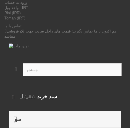
ورود به حساب
IRT
واحد پول :
Rial (IRR)
Toman (IRT)
تماس با ما
هم اکنون با ما تماس بگیرید:
قیمت های داخل سایت جهت تک فروشی
میباشد
سبد خرید
(خالی)
منو