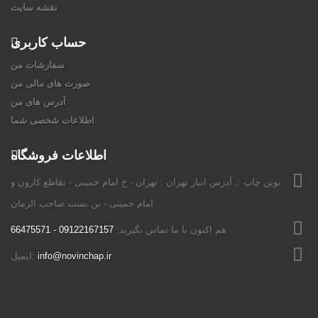
نقشه سایت
حساب کاربری
سفارشات من
صورت های مالی من
آدرس های من
اطلاعات شخصی شما
اطلاعات فروشگاه
نوين چاپ :, آدرس انبار تهران : تهران - خ امام خمینی - تقاطع کارون و
امام خمینی - بن بست صاحب الزمان
هم اکنون با ما تماس بگیرید:
09122167157 - 66475571
info@novinchap.ir
ایمیل: