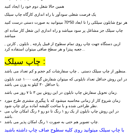
همین حالا شغل دوم خود را ایجاد کنید
یک فرصت شغلی سودآور با راه اندازی کارگاه چاپ سیلک
هر نوع شابلون سیلکی را تا ابعاد 50*70 میتوانید به صورت دستی درست کنید
چاپ سیلک جز مشاغل پر سود میباشد و راه اندازی این شغل کار ساده ای
میباشد
ازین دستگاه جهت چاپ روی تمام سطوح از قبیل پارچه , نایلون , کارتن ,
جعبه پیتزا و هر سطح صافی میتوان استفاده کرد...
چاپ سیلک :
منظور از چاپ سیلک دستی , چاپ سفارشات کم حجم و کم تعداد می باشد.
در این روش حداقل تعداد نایلونی که میتوان شفارش گرفت ۱۰۰۰ عدد نایلون
یا حداقل ۳۰ کیلو به وزن می باشد.
زمان تحویل سفارش چاپ نایلون در این روش بین ۳ تا ۷ روز می باشد.
زمان شروع کار از زمانی محاسبه میشود که با پیگیری مشتری طرح مورد
نظر طراحی شده و با ساخت کلیشه آماده برای چاپ شود.
در این روش چاپ نایلون از یک رو ۱ رنگ تا دو رو ۶ رنگ امکان چاپ می
باشد.
چاپ تصویر هم حتی به صورت ۱ رنگ امکان پذیر می باشد.
با چاپ سیلک میتوانید روی کلیه سطوح صاف چاپ داشته باشید