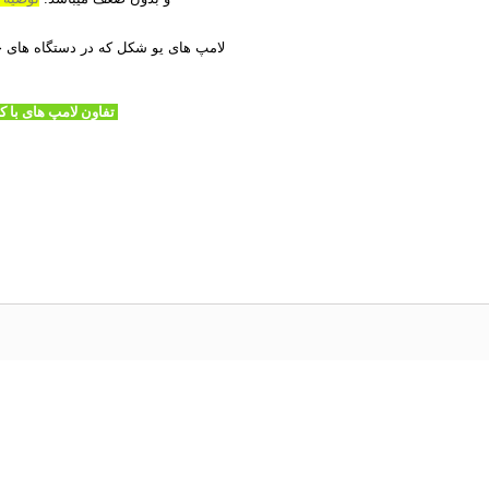
3- لامپ های یو شکل که در دستگاه های 
تفاون لامپ های با کیفیت مخصوص مهرسازی ( 30 سانتی ضخیم )با لامپ مدادی نازک