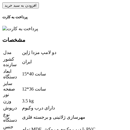
افزودن به سبد خرید
پرداخت به کارت
مشخصات
دو لامپ مزدا ژاپن
مدل
کشور
ایران
سازنده
ابعاد
15*40 سانت
دستگاه
سایز
12*36 سانت
صفحه
نور
3.5 kg
وزن
دارای درب وکیوم
درپوش
نوع
مهرسازی ژلاتینی و برجسته فلزی
دستگاه
جنس
تمام MDF با درب وکیوم و روکش PVC