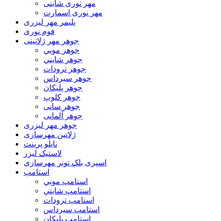
مهر نوری شاینی
مهر نوری اسمارت
پلیمر مهر لیزری
فوم نوری
جوهر مهر ژلاتینی
جوهر موبي
جوهر شايني
جوهر ترودات
جوهر سيرداس
جوهر پلیکان
جوهر کلوپ
جوهر سانی
جوهر آلمانی
جوهر مهر لیزری
ژلاتين مهرسازی
نایلو پرینت
لاستیک لیزر
اسپری بلک تونر مهرسازی
استامپ
استامپ موبي
استامپ شايني
استامپ ترودات
استامپ سيرداس
استامپ پلیکان