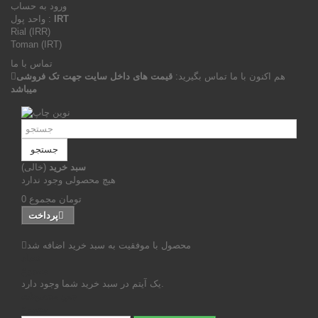
ورود به حساب
IRT
واحد پول :
Rial (IRR)
Toman (IRT)
تماس با ما
هم اکنون با ما تماس بگیرید:
قیمت های داخل سایت جهت تک فروشی
میباشد
جستجو
سبد خرید
(خالی)
هیچ محصولی وجود ندارد
0 تومان
مجموع
پرداخت
محصول با موفقیت به سبد خرید اضافه شد
تعداد
مجموع
یک آیتم در سبد خرید شما وجود دارد.
جمع محصولات
مجموع