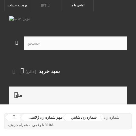
تماس با ما
ورود به حساب
IRT
سبد خرید
(خالی)
منو
شماره زن 8
شماره زن شايني
مهر شماره زن ژلاتینی
رقمي به همراه حروف N310A