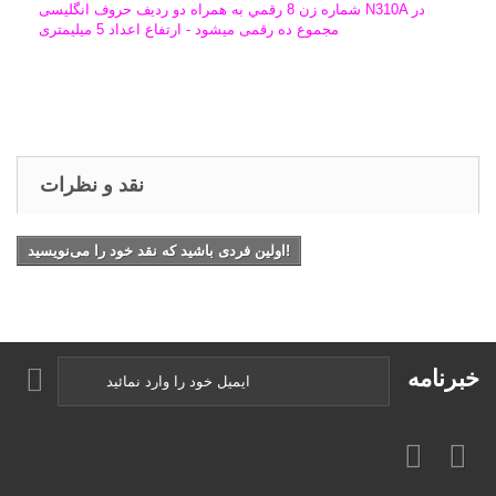
شماره زن 8 رقمي به همراه دو ردیف حروف انگلیسی N310A در
مجموع ده رقمی میشود - ارتفاع اعداد 5 میلیمتری
نقد و نظرات
اولین فردی باشید که نقد خود را می‌نویسید!
خبرنامه