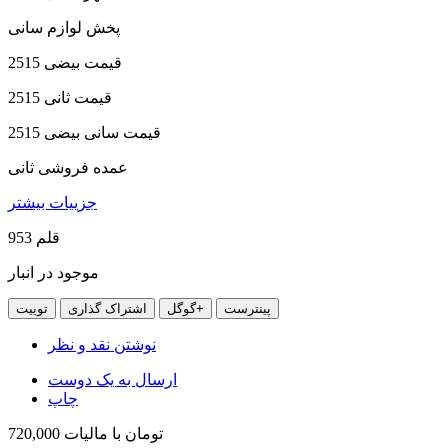
پخش لوازم سانی
قیمت بیضی 2515
قیمت ثانی 2515
قیمت سانی بیضی 2515
عمده فروشی ثانی
جزییات بیشتر
قلم
953
موجود در انبار
پینترست
گوگل+
اشتراک گذاری
توییت
نوشتن نقد و نظر
ارسال به یک دوست
چاپ
720,000 تومان
با ماليات