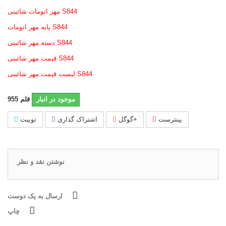
مهر اتومات شائینی S844
پایه مهر اتومات S844
دسته مهر شائینی S844
قیمت مهر شائینی S844
لیست قیمت مهر شائینی S844
موجود در انبار
قلم
955
پینترست
گوگل+
اشتراک گذاری
توییت
نوشتن نقد و نظر
ارسال به یک دوست
چاپ