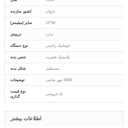
تایوان
کشور سازنده
22*58
سایز (میلیمتر)
ندارد
درپوش
اتوماتیک ژلاتینی
نوع دستگاه
پلاستیک فشرده
جنس بدنه
مستطیل
شکل بدنه
مهر شاینی S844
توضیحات
نوع قیمت
تک فروشی
گذاری
اطلاعات بیشتر