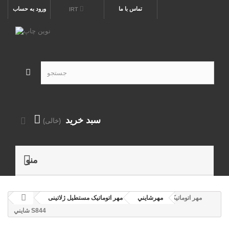
تماس با ما
ورود به حساب
IRT
سبد خرید
(خالی)
منو
مهر اتوماتیک
مهرشايني
مهر اتوماتیک مستطيل ژلاتینی
شايني S844