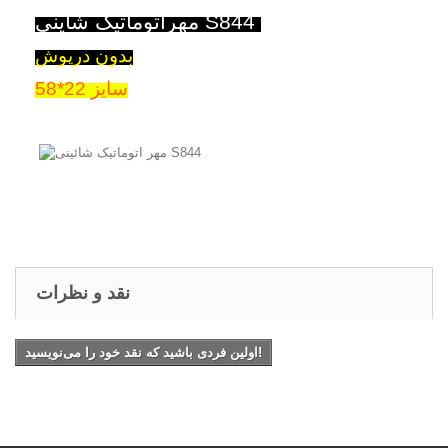
مهراتوماتیک شايني S844
بدون درپوش
سایز 22*58
نقد و نظرات
اولین فردی باشید که نقد خود را می‌نویسید!