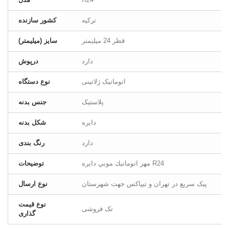
ترکیه
کشور سازنده
قطر 24 ميليمتر
سایز (میلیمتر)
دارد
درپوش
اتوماتیک ژلاتینی
نوع دستگاه
پلاستیک
جنس بدنه
دایره
شکل بدنه
دارد
رنگ بندی
مهر اتوماتيك موبي دایره R24
توضیحات
پیک سریع در تهران و تیپاکس جهت شهرستان
نوع ارسال
نوع قیمت
تک فروشی
گذاری