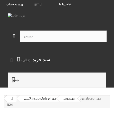
تماس با ما
ورود به حساب
IRT
سبد خرید
(خالی)
منو
مهر اتوماتيك موبي
مهرموبي
مهر اتوماتیک دايره ژلاتینی
R24