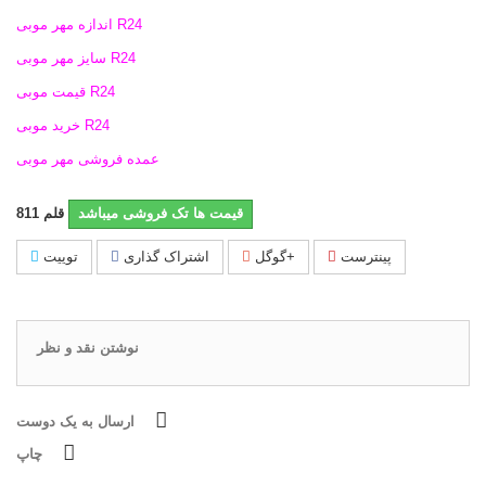
اندازه مهر موبی R24
سایز مهر موبی R24
قیمت موبی R24
خرید موبی R24
عمده فروشی مهر موبی
قیمت ها تک فروشی میباشد
قلم
811
پینترست
گوگل+
اشتراک گذاری
توییت
نوشتن نقد و نظر
ارسال به یک دوست
چاپ