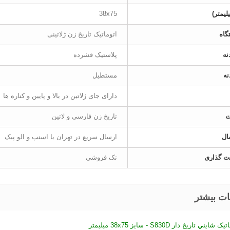
لیمتر)
38x75
گاه
اتوماتیک تاریخ زن ژلاتینی
نه
پلاستیک فشرده
ه
مستطیل
دارای جای ژلاتین در بالا و پایین و کناره ها
ت
تاریخ زن فارسی و لاتین
ال
ارسال سریع در تهران با اسنپ و الو پیک
ت گذاری
تک فروشی
ات بیشتر
ني تاریخ دار S830D - سایز 38x75 میلیمتر