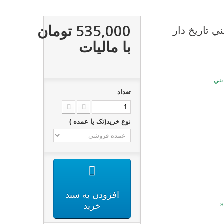
535,000 تومان
ي تاریخ دار
با ماليات
يني
تعداد
نوع خرید(تک یا عمده )
افزودن به سبد
خرید