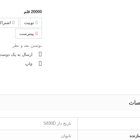
20000
قلم
توییت
اشتراک
پینترست
نوشتن نقد و نظر
ارسال به یک دوست
چاپ
ات
تاریخ دار S830D
زنده
تایوان