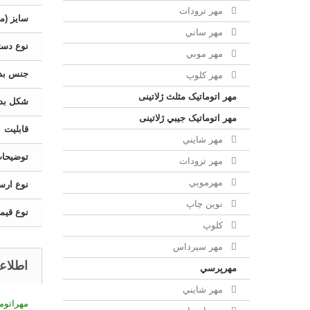
مهر ترودات
سایز (می
مهر ساني
نوع دست
مهر موبي
جنس بد
مهر كلوپ
مهر اتوماتیک مثلث ژلاتینی
شکل بدن
مهر اتوماتیک جيبي ژلاتینی
قابلیت
مهر شايني
توضیحا
مهر ترودات
مهرموبي
نوع ارس
نوين چاپ
نوع قیم
کلوپ
مهر سيرداس
اطلاع
مهرپرسي
مهر شايني
مهراتوماتیک شاي