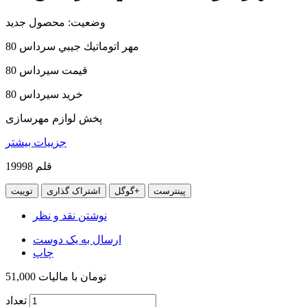
وضعیت:
محصول جدید
مهر اتوماتيك جيبي سرداس 80
قیمت سیرداس 80
خرید سیرداس 80
پخش لوازم مهرسازی
جزییات بیشتر
قلم
19998
پینترست
گوگل+
اشتراک گذاری
توییت
نوشتن نقد و نظر
ارسال به یک دوست
چاپ
51,000 تومان
با ماليات
تعداد