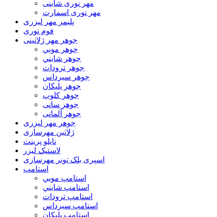
مهر نوری شاینی
مهر نوری اسمارت
پلیمر مهر لیزری
فوم نوری
جوهر مهر ژلاتینی
جوهر موبي
جوهر شايني
جوهر ترودات
جوهر سيرداس
جوهر پلیکان
جوهر کلوپ
جوهر سانی
جوهر آلمانی
جوهر مهر لیزری
ژلاتين مهرسازی
نایلو پرینت
لاستیک لیزر
اسپری بلک تونر مهرسازی
استامپ
استامپ موبي
استامپ شايني
استامپ ترودات
استامپ سيرداس
استامپ پلیکان