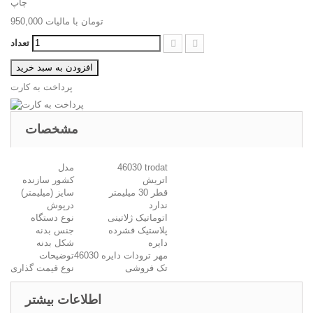
چاپ
950,000 تومان
با ماليات
تعداد
افزودن به سبد خرید
پرداخت به کارت
مشخصات
46030 trodat
مدل
اتریش
کشور سازنده
قطر 30 میلیمتر
سایز (میلیمتر)
ندارد
درپوش
اتوماتیک ژلاتینی
نوع دستگاه
پلاستیک فشرده
جنس بدنه
دایره
شکل بدنه
مهر ترودات دایره 46030
توضیحات
تک فروشی
نوع قیمت گذاری
اطلاعات بیشتر