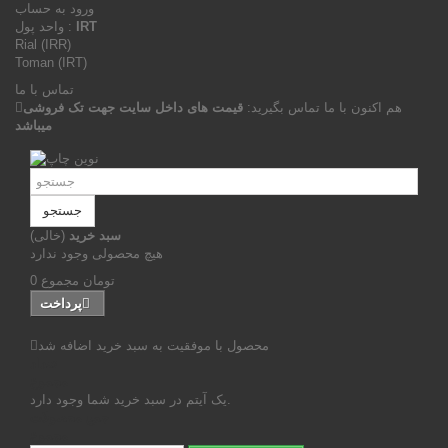
ورود به حساب
IRT
واحد پول :
Rial (IRR)
Toman (IRT)
تماس با ما
هم اکنون با ما تماس بگیرید:
قیمت های داخل سایت جهت تک فروشی
میباشد
جستجو
سبد خرید
(خالی)
هیچ محصولی وجود ندارد
0 تومان
مجموع
پرداخت
محصول با موفقیت به سبد خرید اضافه شد
تعداد
مجموع
یک آیتم در سبد خرید شما وجود دارد.
جمع محصولات
مجموع