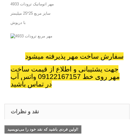
مهر اتوماتیک ترودات 4933
سایز مربع 25*25 میلیمتر
با درپوش
سفارش ساخت مهر پذیرفته میشود
جهت پشتیبانی و اطلاع از قیمت ساخت
مهر روی خط 09122167157 واتس آپ
در تماس باشید
نقد و نظرات
اولین فردی باشید که نقد خود را می‌نویسید!