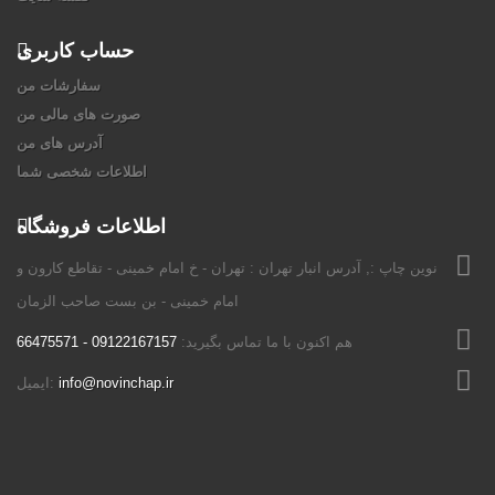
حساب کاربری
سفارشات من
صورت های مالی من
آدرس های من
اطلاعات شخصی شما
اطلاعات فروشگاه
نوين چاپ :, آدرس انبار تهران : تهران - خ امام خمینی - تقاطع کارون و
امام خمینی - بن بست صاحب الزمان
هم اکنون با ما تماس بگیرید:
09122167157 - 66475571
info@novinchap.ir
ایمیل: