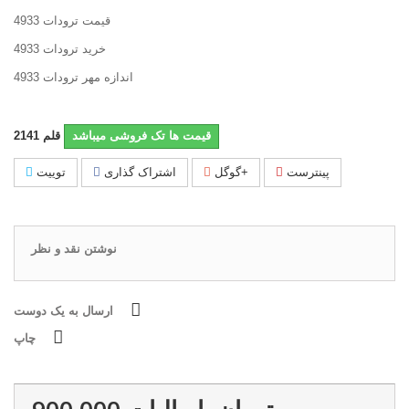
قیمت ترودات 4933
خرید ترودات 4933
اندازه مهر ترودات 4933
قیمت ها تک فروشی میباشد
قلم
2141
پینترست
گوگل+
اشتراک گذاری
توییت
نوشتن نقد و نظر
ارسال به یک دوست
چاپ
900,000 تومان
با ماليات