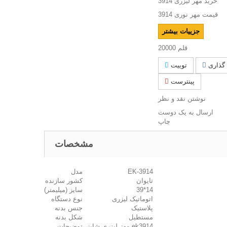
خرید مهر لیزری 3914
قیمت مهر نوری 3914
جزییات بیشتر
قلم
20000
گذاری
توییت
پینترست
نوشتن نقد و نظر
ارسال به یک دوست
چاپ
مشخصات
EK-3914
مدل
تایوان
کشور سازنده
39*14
سایز (میلیمتر)
اتوماتیک لیزری
نوع دستگاه
پلاستیک
جنس بدنه
مستطیل
شکل بدنه
مهز لیزری شاینی ek3914
توضیحات