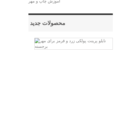
آموزش چاپ و مهر
محصولات جدید
نایلو
پرینت
پولکی
زرد
و
قرمز
برای
مهر
برجسته
برای
ساخت
مهر
های
برجسته
یا
اصطلاحا
مهرهای