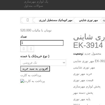
پک لوازم مهرسازی
سوالات متداول
مهر نوری شايني
مهر اتوماتیک مستطیل لیزری
520,000 تومان
با ماليات
ری شاینی
تعداد
EK-3914
محصول جدید
وضعیت:
نوع خرید(تک یا عمده )
 نوری شاینی EK-3914
مهر نوری شایینی
افزودن به سبد خرید
خرید مهر نوری
پرداخت به کارت
قیمت مهر نوری
پخش لوازم مهرسازی
پخش دسته مهر
پایه مهر نوری