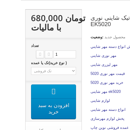
680,000 تومان
تیک شاینی نوری
EK5020
با ماليات
محصول جدید
وضعیت:
تعداد
 انواع دسته مهر شايني
مهر نوری شاینی
نوع خرید(تک یا عمده )
مهر لیزری شاینی
قیمت مهر نوری 5020
خرید مهر نوری 5020
مهر شاینی ek5020
لوازم شاینی
افزودن به سبد
انواع دسته مهر شاینی
خرید
پخش لوازم مهرسازی
عمده فروشی نوین چاپ