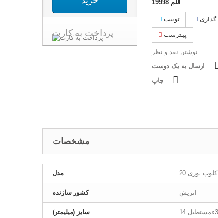
خرید
قلم
19998
گذاری
توییت
پرداخت به کارت
پینترست
نوشتن نقد و نظر
ارسال به یک دوست
چاپ
مشخصات
کلوپ نوری 20
مدل
اتریش
کشور سازنده
یل 14x38
سایز (میلیمتر)