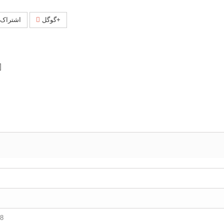
گوگل+
اشتراک 
مستط