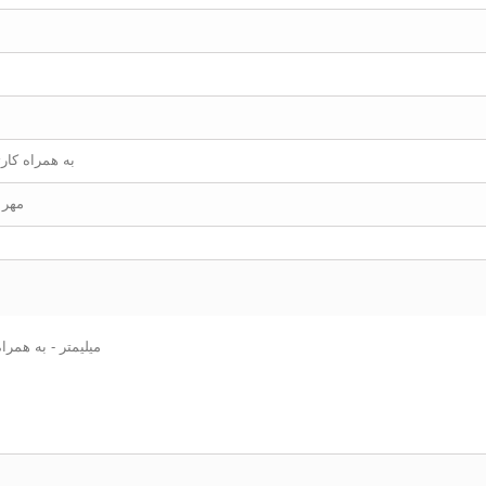
به همراه کارت
مهر 
مهر نوری کلوپ 20 - سایز مستطیل 4x38