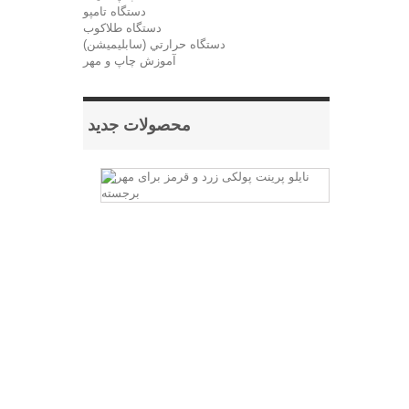
دستگاه تامپو
دستگاه طلاکوب
دستگاه حرارتي (سابليميشن)
آموزش چاپ و مهر
محصولات جدید
نایلو
پرینت
پولکی
زرد
و
قرمز
برای
مهر
برجسته
برای
ساخت
مهر
های
برجسته