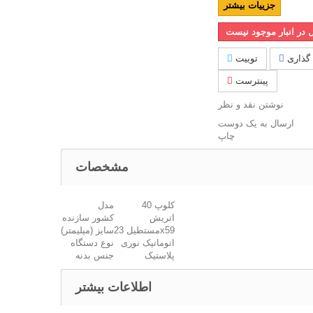
جزییات بیشتر
در انبار موجود نیست
گذاری
توییت
پینترست
نوشتن نقد و نظر
ارسال به یک دوست
چاپ
مشخصات
کلوپ 40
مدل
اتریش
کشور سازنده
مستطیل 23x59
سایز (میلیمتر)
اتوماتیک نوری
نوع دستگاه
پلاستیک
جنس بدنه
اطلاعات بیشتر