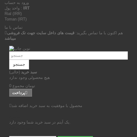
ورود به حساب
IRT
واحد پول :
Rial (IRR)
Toman (IRT)
تماس با ما
هم اکنون با ما تماس بگیرید:
قیمت های داخل سایت جهت تک فروشی
میباشد
جستجو
سبد خرید
(خالی)
هیچ محصولی وجود ندارد
0 تومان
مجموع
پرداخت
محصول با موفقیت به سبد خرید اضافه شد
تعداد
مجموع
یک آیتم در سبد خرید شما وجود دارد.
جمع محصولات
مجموع