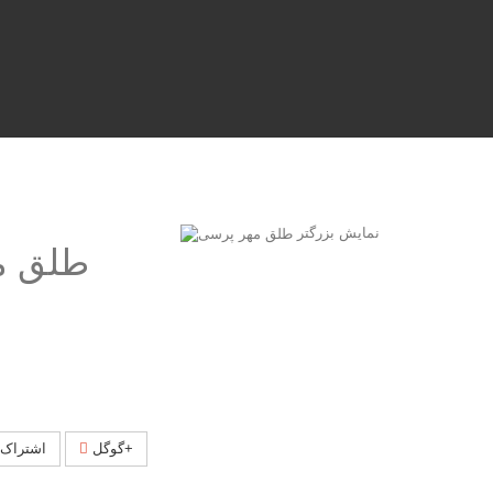
نمایش بزرگتر
طلق م
گوگل+
اشتراک 