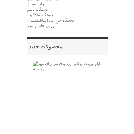
چاپ سيلك
دستگاه تامپو
دستگاه طلاکوب
دستگاه حرارتي (سابليميشن)
آموزش چاپ و مهر
محصولات جدید
نایلو
پرینت
پولکی
زرد
و
قرمز
برای
مهر
برجسته
برای
ساخت
مهر
های