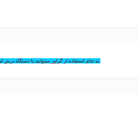
به جای استفاده از گراور میتوانید با دستگاه برش لیزر روی این طلق به صورت نر و ماده کلیشه درست کنید