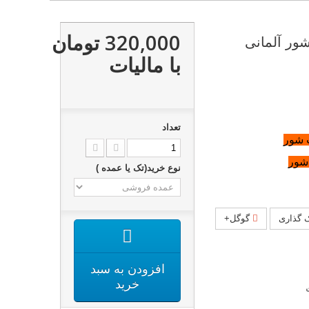
320,000 تومان
شور آلمانی
با ماليات
تعداد
 شور
 شور
نوع خرید(تک یا عمده )
 گذاری
گوگل+
افزودن به سبد
خرید