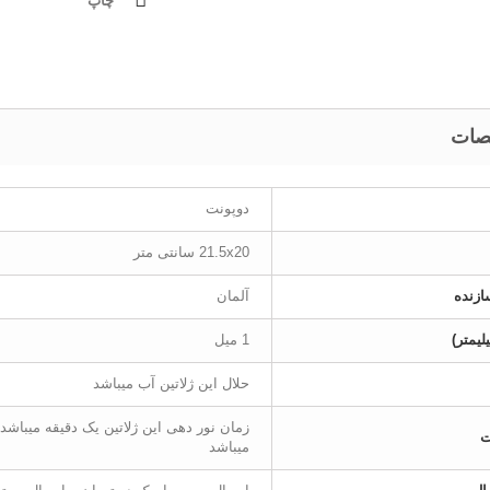
چاپ
ات
دوپونت
21.5x20 سانتی متر
زنده
آلمان
لیمتر)
1 میل
حلال این ژلاتین آب میباشد
زمان نور دهی این ژلاتین یک دقیقه میباش
ت
میباشد