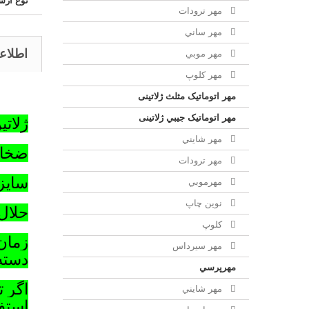
نوع ارس
مهر ترودات
مهر ساني
اطلاع
مهر موبي
مهر كلوپ
مهر اتوماتیک مثلث ژلاتینی
مهر اتوماتیک جيبي ژلاتینی
ژلاتی
مهر شايني
ضخامت 1 
مهر ترودات
سایز 21.5x20 سانتی
مهرموبي
نوين چاپ
حلال 
کلوپ
زمان
مهر سيرداس
دسته
مهرپرسي
اگر ت
مهر شايني
استف