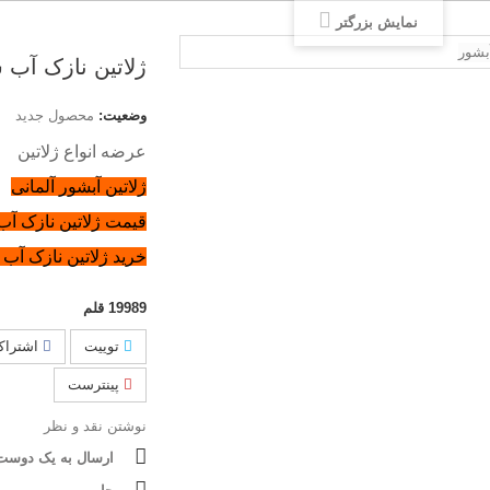
نمایش بزرگتر
ژلاتین نازک آب 
وضعیت:
محصول جدید
عرضه انواع ژلاتین
ژلاتین آبشور آلمانی
قیمت ژلاتین نازک آب
خرید ژلاتین نازک آب
19989
قلم
توییت
اشتراک
پینترست
نوشتن نقد و نظر
ارسال به یک دوست