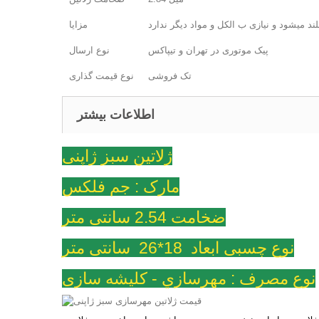
د میشود و نیازی ب الکل و مواد دیگر ندارد
مزایا
پیک موتوری در تهران و تیپاکس
نوع ارسال
تک فروشی
نوع قیمت گذاری
اطلاعات بیشتر
ژلاتين سبز ژاپنی
مارک : جم فلکس
ضخامت 2.54 سانتی متر
نوع چسبی ابعاد 18*26 سانتی متر
نوع مصرف : مهرسازي - کلیشه سازی