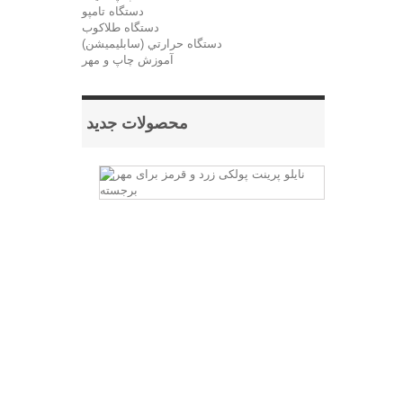
دستگاه تامپو
دستگاه طلاکوب
دستگاه حرارتي (سابليميشن)
آموزش چاپ و مهر
محصولات جدید
نایلو
پرینت
پولکی
زرد
و
قرمز
برای
مهر
برجسته
برای
ساخت
مهر
های
برجسته