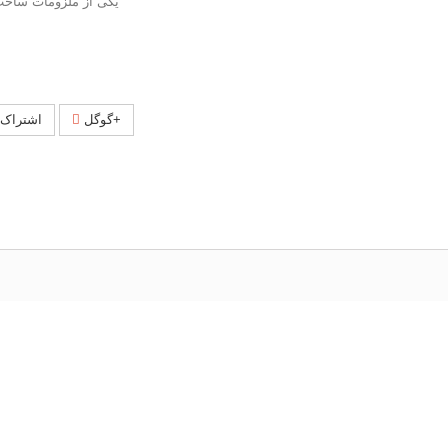
یکی از ملزومات ساخت 
گوگل+
اشتراک 