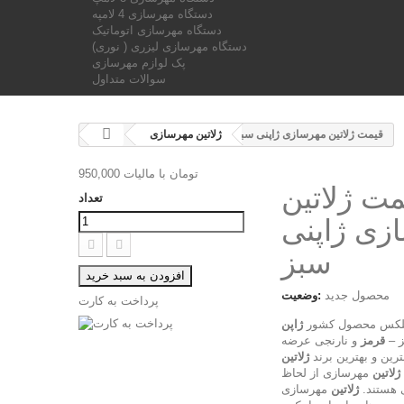
دستگاه مهرسازی 4 لامپه
دستگاه مهرسازی اتوماتیک
دستگاه مهرسازی لیزری ( نوری)
پک لوازم مهرسازی
سوالات متداول
قیمت ژلاتین مهرسازی ژاپنی سبز
ژلاتين مهرسازی
950,000 تومان
با ماليات
مت ژلاتین
تعداد
زی ژاپنی
سبز
افزودن به سبد خرید
محصول جدید
وضعیت:
پرداخت به کارت
لکس محصول کشور
ژاپن
ز –
قرمز
و نارنجی عرضه
رین و بهترین برند
ژلاتین
ژلاتین
مهرسازی از لحاظ
ی هستند.
ژلاتین
مهرسازی