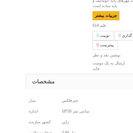
مهرهای پایه اتوماتیک و
پایه ساده است
جزییات بیشتر
قلم
614
گذاری
توییت
پینترست
نوشتن نقد و نظر
ارسال به یک دوست
چاپ
مشخصات
جم فلکس
مدل
18*26 سانتی متر
اندازه
ژاپن
کشور سازنده
2.84 میل
ضخامت ژلاتین