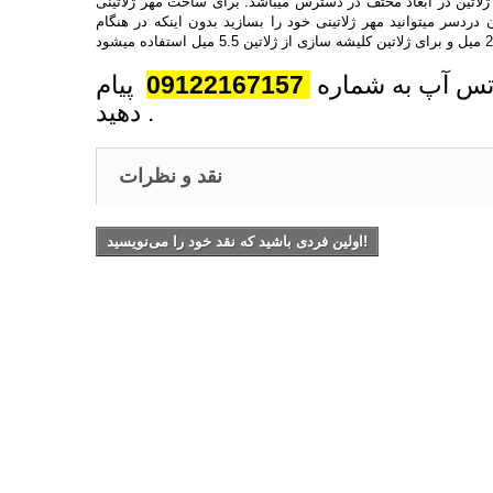
لاتین در ابعاد مختف در دسترس میباشد. برای ساخت مهر ژلاتینی
 دردسر میتوانید مهر ژلاتینی خود را بسازید بدون اینکه در هنگام
اتس آپ به شماره
09122167157
پیام
دهید .
نقد و نظرات
اولین فردی باشید که نقد خود را می‌نویسید!