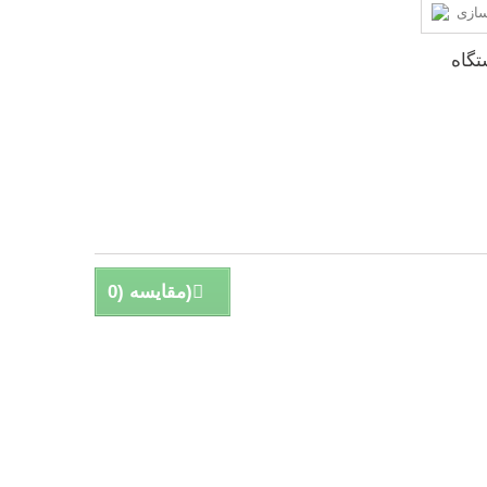
تگاه
)
مقایسه (
0