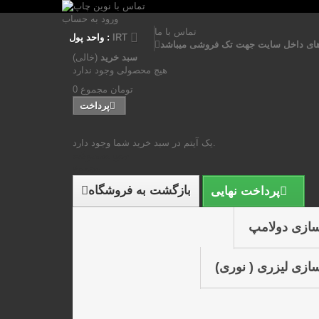
ورود به حساب
تماس با ما
IRT
واحد پول :
ای داخل سایت جهت تک فروشی میباشد
سبد خرید
(خالی)
هیچ محصولی وجود ندارد
0 تومان
مجموع
پرداخت
یک آیتم در سبد خرید شما وجود دارد.
جمع محصولات
مجموع
بازگشت به فروشگاه
پرداخت نهایی
سازی دولامپ
ازی لیزری ( نوری)