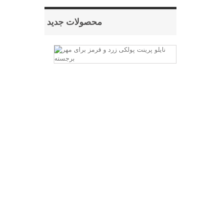
محصولات جدید
نایلو
پرینت
پولکی
زرد
و
قرمز
برای
مهر
برجسته
برای
ساخت
مهر
های
برجسته
یا
اصطلاحا
مهرهای
فلزی
نیاز