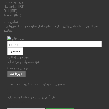
ورود به حساب
IRT
واحد پول :
Rial (IRR)
Toman (IRT)
تماس با ما
هم اکنون با ما تماس بگیرید:
قیمت های داخل سایت جهت تک فروشی
میباشد
جستجو
سبد خرید
(خالی)
هیچ محصولی وجود ندارد
0 تومان
مجموع
پرداخت
محصول با موفقیت به سبد خرید اضافه شد
تعداد
مجموع
یک آیتم در سبد خرید شما وجود دارد.
جمع محصولات
مجموع