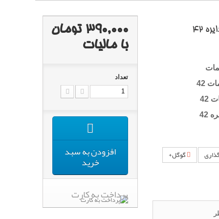
390,000 تومان
ه 42
با ماليات
مات
تعداد
ت 42
 42
 42
افزودن به سبد
ذاری
گوگل+
خرید
پرداخت به کارت
ر