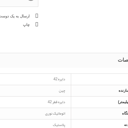
ارسال به یک دوست
چاپ
ات
دایره 42
چین
زنده
دایره قطر 42
لیمتر)
اتوماتیک نوری
گاه
پلاستیک
نه