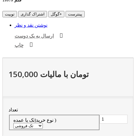
19979
پینترست
گوگل+
اشتراک گذاری
توییت
نوشتن نقد و نظر
ارسال به یک دوست
چاپ
150,000 تومان
با ماليات
تعداد
نوع خرید(تک یا عمده )