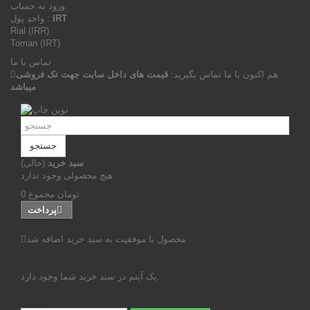
ورود به حساب
IRT
واحد پول :
Rial (IRR)
Toman (IRT)
تماس با ما
هم اکنون با ما تماس بگیرید:
قیمت های داخل سایت جهت تک فروشی
میباشد
جستجو
سبد خرید
(خالی)
هیچ محصولی وجود ندارد
0 تومان
مجموع
پرداخت
محصول با موفقیت به سبد خرید اضافه شد
تعداد
مجموع
یک آیتم در سبد خرید شما وجود دارد.
جمع محصولات
مجموع