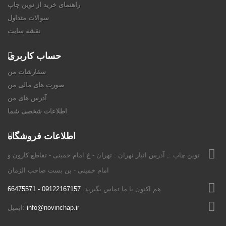
راهنمای خرید از نوین چاپ
سوالات متداول
نقشه سایت
حساب کاربری
سفارشات من
صورت های مالی من
آدرس های من
اطلاعات شخصی شما
اطلاعات فروشگاه
نوين چاپ :, آدرس انبار تهران : تهران - خ امام خمینی - تقاطع کارون و
امام خمینی - بن بست صاحب الزمان
هم اکنون با ما تماس بگیرید:
09122167157 - 66475571
info@novinchap.ir
ایمیل: