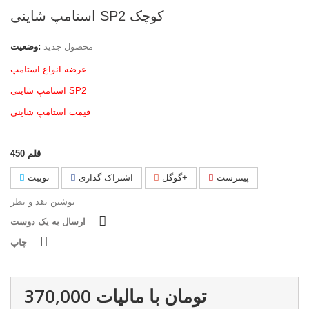
استامپ شاینی SP2 کوچک
محصول جدید
وضعیت:
عرضه انواع استامپ
استامپ شاینی SP2
قیمت استامپ شاینی
قلم
450
پینترست
گوگل+
اشتراک گذاری
توییت
نوشتن نقد و نظر
ارسال به یک دوست
چاپ
370,000 تومان
با ماليات