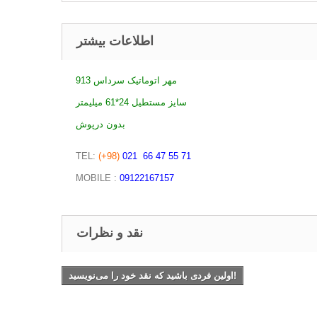
اطلاعات بیشتر
مهر اتوماتیک سرداس 913
سایز مستطیل 24*61 میلیمتر
بدون درپوش
TEL:
(+98)
021
66 47 55 71
MOBILE :
09122167157
نقد و نظرات
اولین فردی باشید که نقد خود را می‌نویسید!