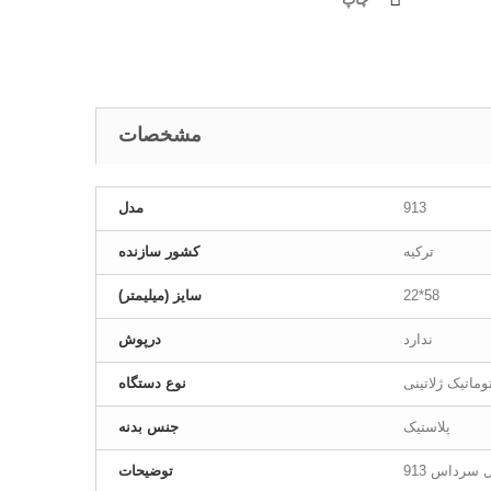
مشخصات
913
مدل
ترکیه
کشور سازنده
22*58
سایز (میلیمتر)
ندارد
درپوش
وماتیک ژلاتینی
نوع دستگاه
پلاستیک
جنس بدنه
سرداس 913
توضیحات