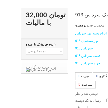
32,000 تومان
یک سرداس 913
با ماليات
محصول جدید
وضعیت:
نواع دسته مهر سرداس
مهر مستطیل 913
نوع خرید(تک یا عمده )
سیرداس 913
قیمت سرداس 913
خرید سیرداس 913
پرداخت به کارت
گذاری
توییت
پینترست
نوشتن نقد و نظر
ارسال به یک دوست
چاپ